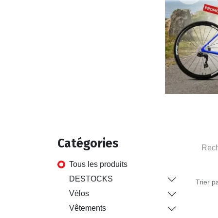
Ca
tégori
es
Tous les produits
DESTOCKS
Trier pa
Vélos
Vêtements