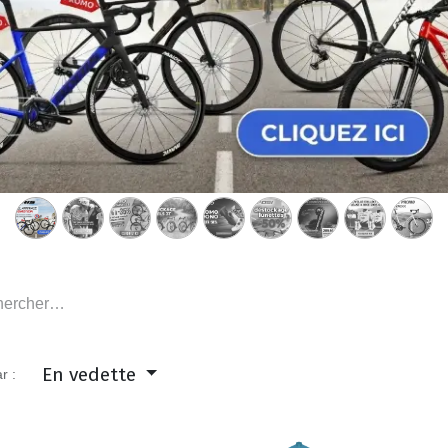
En vedette
r :