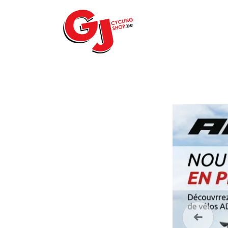
ACCUEIL
LE MA
Précéde