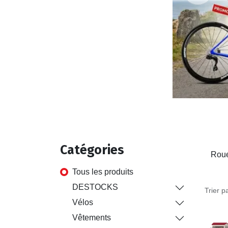
Ca
tégori
es
Tous les produits
DESTOCKS
Trier pa
Vélos
Vêtements