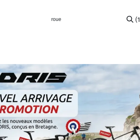
(
GASIN
L'ATELIER
VÊTEMENTS CLUBS
C
nt