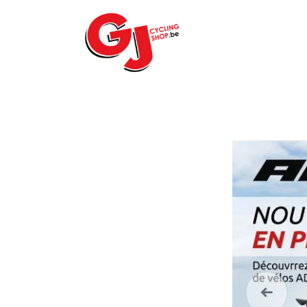
ACCUEIL
LE MA
Précéde