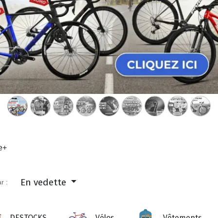
En vedette
r :
DESTOCKS
Vélos
Vêtements