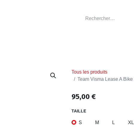
GASIN
L'ATELIER
VÊTEMENTS CLUBS
C
Tous les produits
Team Visma Lease A Bike
95,00
€
TAILLE
S
M
L
XL