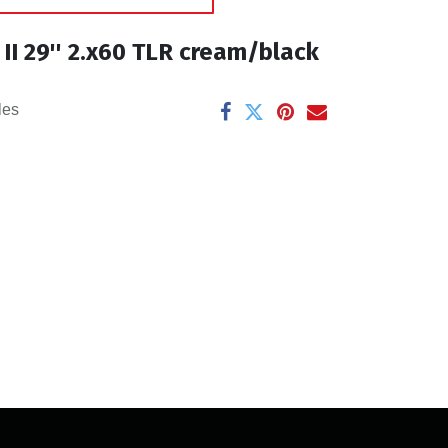
II 29'' 2.x60 TLR cream/black
les