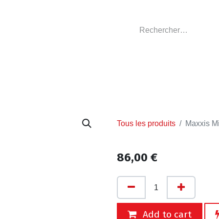
GASIN
L'ATELIER
VÊTEMENTS CLUBS
C
Tous les produits
Maxxis Mi
86,00
€
Add to cart