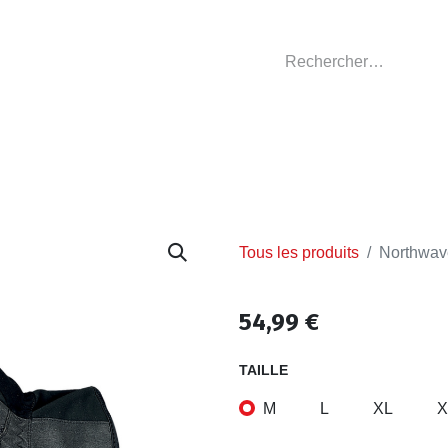
GASIN
L'ATELIER
VÊTEMENTS CLUBS
C
Tous les produits
Northwave
54,99
€
TAILLE
M
L
XL
X