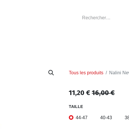
GASIN
L'ATELIER
VÊTEMENTS CLUBS
C
Tous les produits
Nalini N
11,20
€
16,00
€
TAILLE
44-47
40-43
3