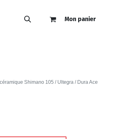
Mon panier
ONTACT
E-SHOP
r céramique Shimano 105 / Ultegra / Dura Ace