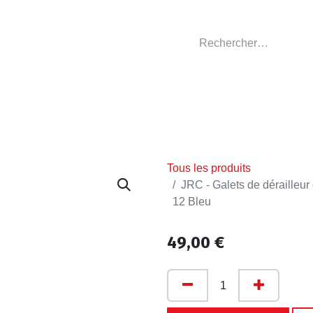
GASIN
L'ATELIER
VÊTEMENTS CLUBS
C
Tous les produits
JRC - Galets de dérailleu
12 Bleu
49,00
€