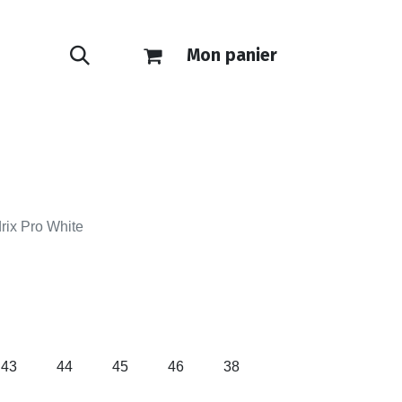
Mon panier
ONTACT
E-SHOP
rix Pro White
43
44
45
46
38