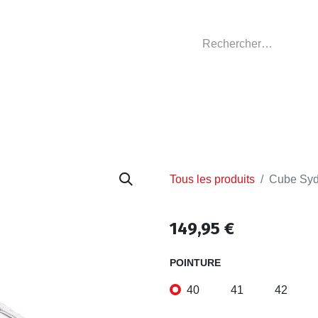
GASIN
L'ATELIER
VÊTEMENTS CLUBS
C
Tous les produits
Cube Syd
149,95
€
POINTURE
40
41
42