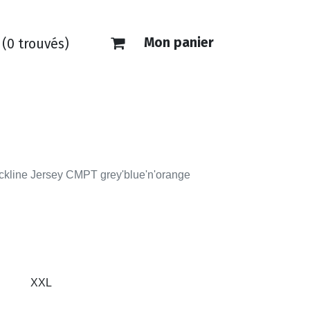
Mon panier
(0 trouvés)
ONTACT
E-SHOP
kline Jersey CMPT grey'blue'n'orange
XXL