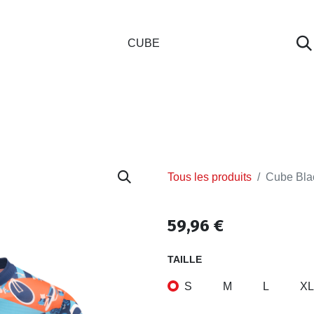
GASIN
L'ATELIER
VÊTEMENTS CLUBS
C
Tous les produits
Cube Blac
59,96
€
TAILLE
S
M
L
XL