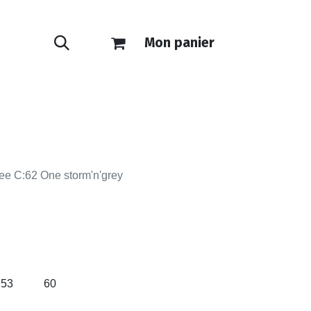
Mon panier
ONTACT
E-SHOP
ee C:62 One storm'n'grey
53
60