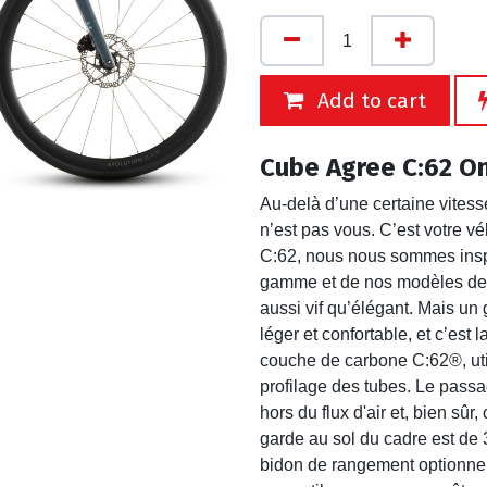
Add to cart
Cube Agree C:62 O
Au-delà d’une certaine vitesse
n’est pas vous. C’est votre vé
C:62, nous nous sommes insp
gamme et de nos modèles de 
aussi vif qu’élégant. Mais un
léger et confortable, et c’est 
couche de carbone C:62®, util
profilage des tubes. Le passa
hors du flux d'air et, bien sû
garde au sol du cadre est de 
bidon de rangement optionnel 