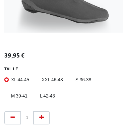
39,95
€
TAILLE
XL 44-45
XXL 46-48
S 36-38
M 39-41
L 42-43