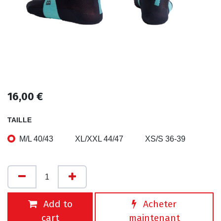
16,00
€
TAILLE
M/L 40/43
XL/XXL 44/47
XS/S 36-39
Add to
Acheter
cart
maintenant