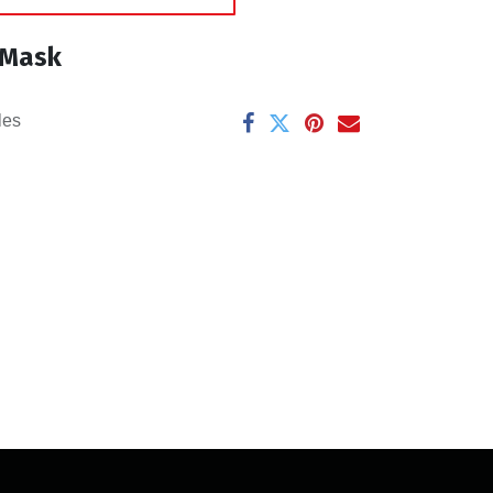
e Mask
les