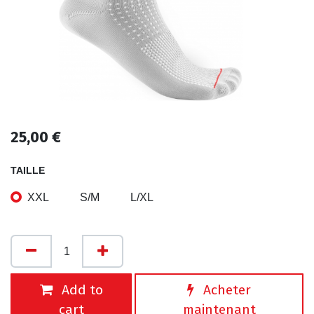
25,00
€
TAILLE
XXL
S/M
L/XL
Add to
Acheter
cart
maintenant