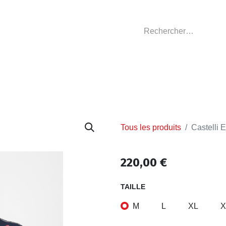
GASIN
L'ATELIER
VÊTEMENTS CLUBS
C
Tous les produits
Castelli 
220,00
€
TAILLE
M
L
XL
X