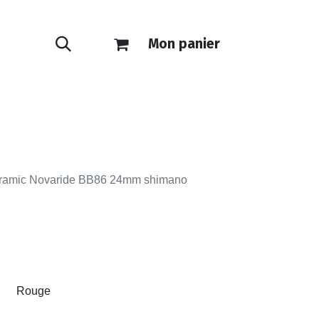
Mon panier
ONTACT
E-SHOP
céramic Novaride BB86 24mm shimano
Rouge