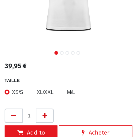
39,95
€
TAILLE
XS/S
XL/XXL
M/L
Add to
Acheter