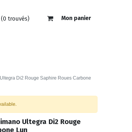
Mon panier
(0 trouvés)
ONTACT
E-SHOP
 Ultegra Di2 Rouge Saphire Roues Carbone
vailable.
himano Ultegra Di2 Rouge
bone Lun