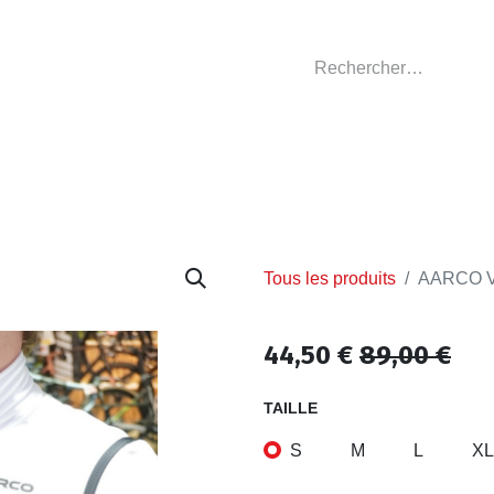
GASIN
L'ATELIER
VÊTEMENTS CLUBS
C
Tous les produits
AARCO Ve
44,50
€
89,00
€
TAILLE
S
M
L
XL