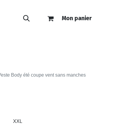
Mon panier
ONTACT
E-SHOP
ste Body été coupe vent sans manches
XXL