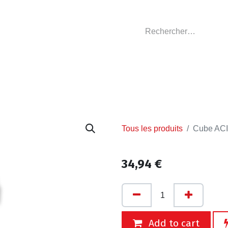
GASIN
L'ATELIER
VÊTEMENTS CLUBS
C
Tous les produits
Cube ACI
34,94
€
Add to cart