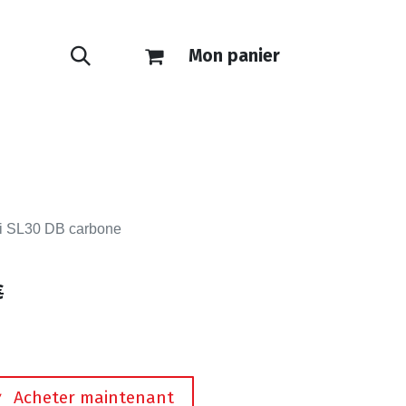
Mon panier
ONTACT
E-SHOP
i SL30 DB carbone
€
Acheter maintenant