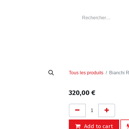
GASIN
L'ATELIER
VÊTEMENTS CLUBS
C
Tous les produits
Bianchi 
320,00
€
Add to cart