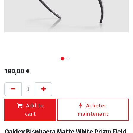
180,00
€
Add to
Acheter
cart
maintenant
Oakley Bisphaera Matte White Prizm Field