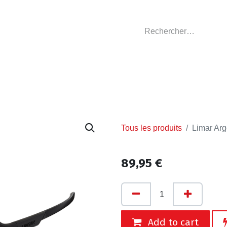
GASIN
L'ATELIER
VÊTEMENTS CLUBS
C
Tous les produits
Limar Arg
89,95
€
Add to cart