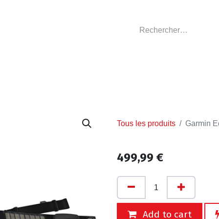
GASIN
L'ATELIER
VÊTEMENTS CLUBS
C
Tous les produits
Garmin E
499,99
€
Add to cart