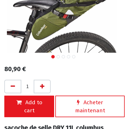
80,90
€
Add to
Acheter
cart
maintenant
sacoche de selle DRY 11L columbus