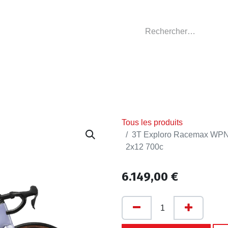
GASIN
L'ATELIER
VÊTEMENTS CLUBS
C
Tous les produits
3T Exploro Racemax WPN
2x12 700c
6.149,00
€