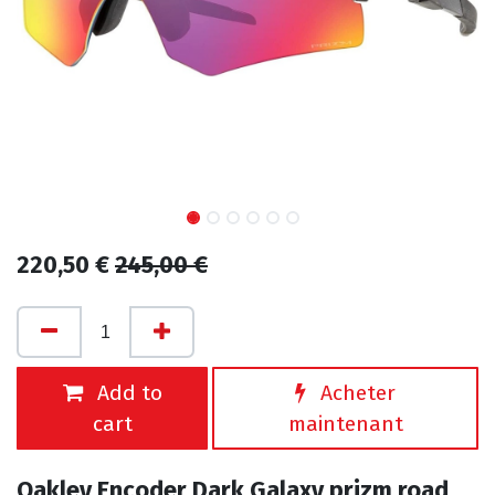
220,50
€
245,00
€
Add to
Acheter
cart
maintenant
Oakley Encoder Dark Galaxy prizm road