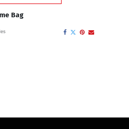
rame Bag
les