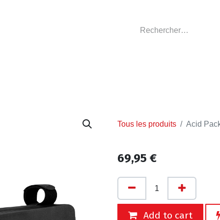
GASIN
L'ATELIER
VÊTEMENTS CLUBS
C
Tous les produits
Acid Pac
69,95
€
Add to cart