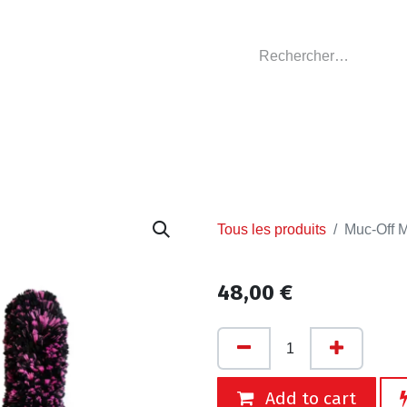
GASIN
L'ATELIER
VÊTEMENTS CLUBS
C
Tous les produits
Muc-Off Mi
48,00
€
Add to cart