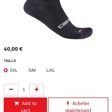
40,00
€
TAILLE
XXL
S/M
L/XL
Add to
Acheter
cart
maintenant