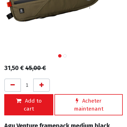
31,50
€
45,00
€
Add to
Acheter
cart
maintenant
Agu Venture framepack medium black