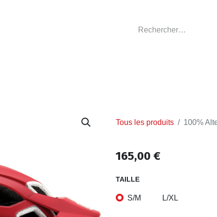
GASIN
L'ATELIER
VÊTEMENTS CLUBS
C
Tous les produits
100% Alt
165,00
€
TAILLE
S/M
L/XL