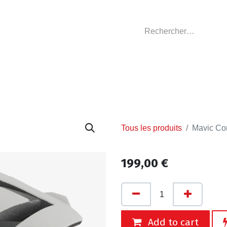
GASIN
L'ATELIER
VÊTEMENTS CLUBS
C
Tous les produits
Mavic Co
199,00
€
Add to cart