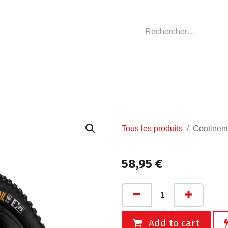
GASIN
L'ATELIER
VÊTEMENTS CLUBS
C
Tous les produits
Continent
58,95
€
Add to cart