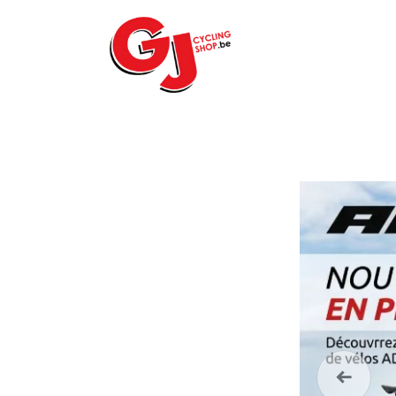
ACCUEIL
LE MA
Précéde