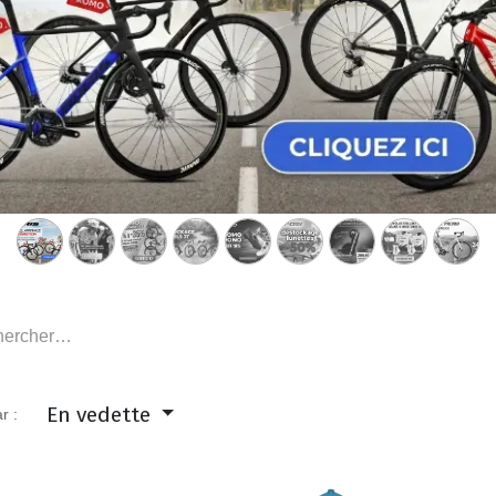
En vedette
r :