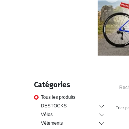
Ca
tégori
es
Tous les produits
DESTOCKS
Trier pa
Vélos
Vêtements