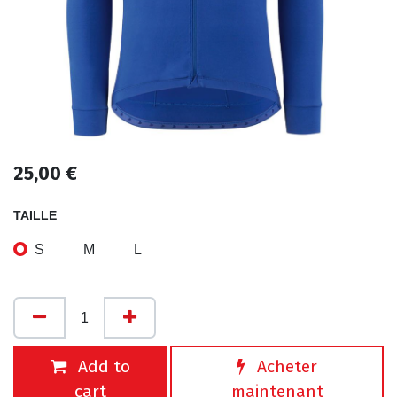
25,00
€
TAILLE
S
M
L
Add to
Acheter
cart
maintenant