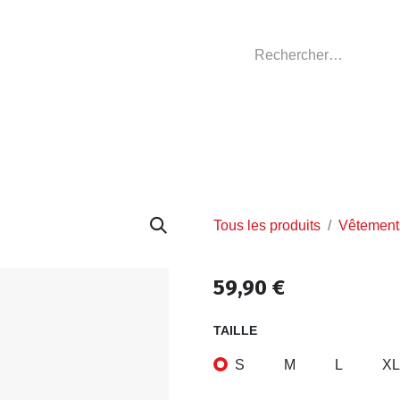
GASIN
L'ATELIER
VÊTEMENTS CLUBS
C
Tous les produits
Vêtement
59,90
€
TAILLE
S
M
L
XL