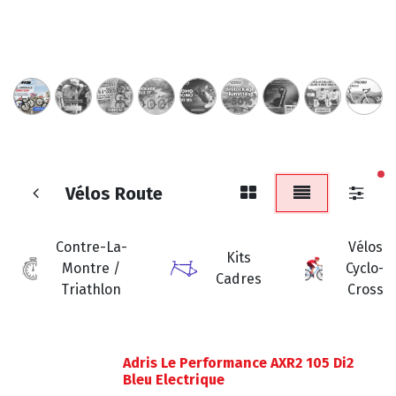
fi
Vélos Route
Contre-La-
Vélos
Kits
Montre /
Cyclo-
Cadres
Triathlon
Cross
Adris Le Performance AXR2 105 Di2
Bleu Electrique