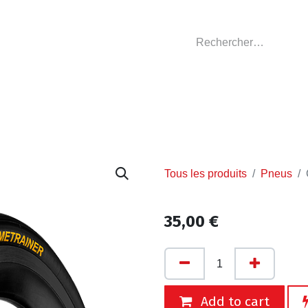
GASIN
L'ATELIER
VÊTEMENTS CLUBS
C
Tous les produits
Pneus
35,00
€
Add to cart